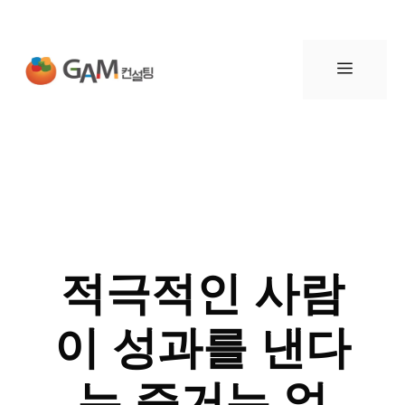
컨
텐
메
츠
뉴
로
건
너
적극적인 사람
뛰
이 성과를 낸다
기
는 증거는 없