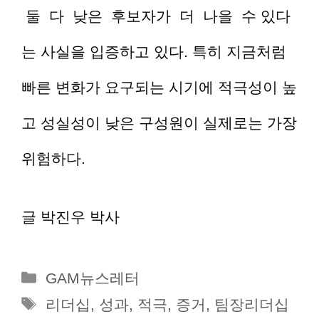
둘 다 낮은 후보자가 더 나을 수 있다
는 사실을 입증하고 있다. 특히 지금처럼
빠른 변화가 요구되는 시기에 적극성이 높
고 성실성이 낮은 구성원이 실제로는 가장
위험하다.
글 박진우 박사
카
GAM뉴스레터
테
태
리더십
,
성과
,
적극
,
증거
,
팀장리더십