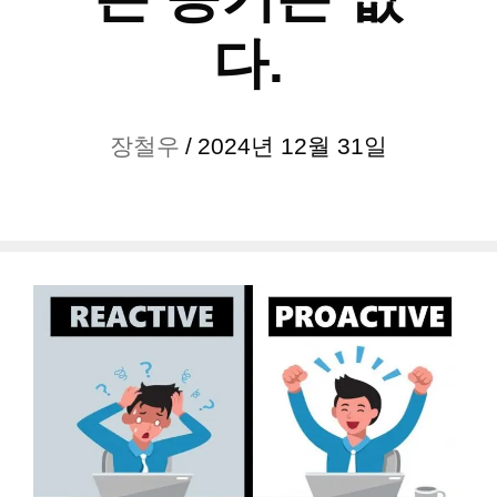
다.
장철우
/
2024년 12월 31일