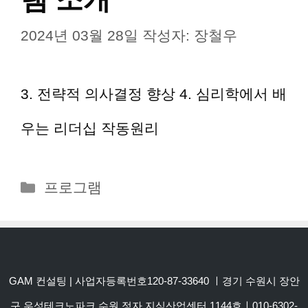
2024년 03월 28일
작성자:
장철우
3. 전략적 의사결정 향상 4. 심리학에서 배
우는 리더십 작동원리
카
프로그램
테
고
리
GAM 컨설팅 | 사업자등록번호120-87-33640 ㅣ경기 수원시 장안
구 우성테크노파크 수원 정자 지식산업센터 1144호ㅣ010-6302-