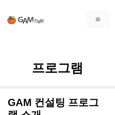
컨
텐
메
츠
뉴
로
건
프로그램
너
뛰
기
GAM 컨설팅 프로그
램 소개