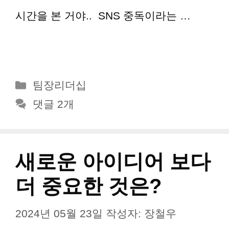
시간을 본 거야.. SNS 중독이라는 …
더
읽기
카
팀장리더십
테
댓글 2개
고
리
새로운 아이디어 보다
더 중요한 것은?
2024년 05월 23일
작성자:
장철우