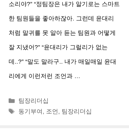
소리야?” “정팀장은 내가 알기로는 스마트
한 팀원들을 좋아하잖아. 그런데 윤대리
처럼 말귀를 못 알아 듣는 팀원과 어떻게
잘 지냈어?” “윤대리가 그럴리가 없는
데..?” “말도 말라구.. 내가 매일매일 윤대
리에게 이런저런 조언과 …
더 읽기
카
팀장리더십
테
태
동기부여
,
조언
,
팀장리더십
고
그
리