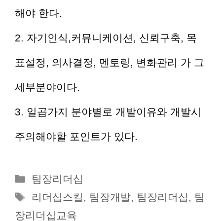
해야 한다.
2. 자기인식,커뮤니케이션, 신뢰구축, 목
표설정, 의사결정, 멘토링, 변화관리 가 그
세부분야이다.
3. 일곱가지 분야별로 개발이유와 개발시
주의해야할 포인트가 있다.
카
팀장리더십
테
태
리더십스킬
,
팀장개발
,
팀장리더십
,
팀
고
그
장리더십교육