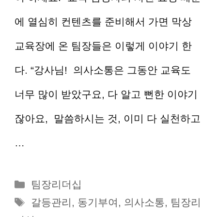
에 열심히 컨텐츠를 준비해서 가면 막상
교육장에 온 팀장들은 이렇게 이야기 한
다. “강사님! 의사소통은 그동안 교육도
너무 많이 받았구요, 다 알고 뻔한 이야기
잖아요, 말씀하시는 것, 이미 다 실천하고
…
더 읽기
카
팀장리더십
테
태
갈등관리
,
동기부여
,
의사소통
,
팀장리
고
그