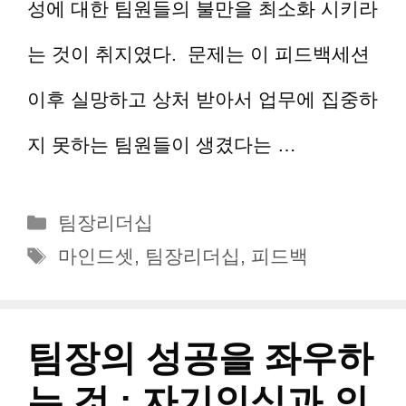
성에 대한 팀원들의 불만을 최소화 시키라
는 것이 취지였다. 문제는 이 피드백세션
이후 실망하고 상처 받아서 업무에 집중하
지 못하는 팀원들이 생겼다는 …
더 읽기
카
팀장리더십
테
태
마인드셋
,
팀장리더십
,
피드백
고
그
리
팀장의 성공을 좌우하
는 것 : 자기인식과 의