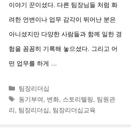
이야기 꾼이셨다. 다른 팀장님들 처럼 화
려한 언변이나 업무 감각이 뛰어난 분은
아니셨지만 다양한 사람들과 함께 일한 경
험을 꼼꼼히 기록해 놓으셨다. 그리고 어
떤 업무를 하게 …
더 읽기
카
팀장리더십
테
태
동기부여
,
변화
,
스토리텔링
,
팀원관
고
그
리
,
팀장리더십
,
팀장리더십교육
리