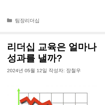
더 읽기
카
팀장리더십
테
고
리
리더십 교육은 얼마나
성과를 낼까?
2024년 05월 12일
작성자:
장철우