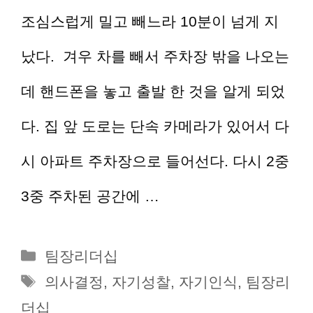
조심스럽게 밀고 빼느라 10분이 넘게 지
났다. 겨우 차를 빼서 주차장 밖을 나오는
데 핸드폰을 놓고 출발 한 것을 알게 되었
다. 집 앞 도로는 단속 카메라가 있어서 다
시 아파트 주차장으로 들어선다. 다시 2중
3중 주차된 공간에 …
더 읽기
카
팀장리더십
테
태
의사결정
,
자기성찰
,
자기인식
,
팀장리
고
그
더십