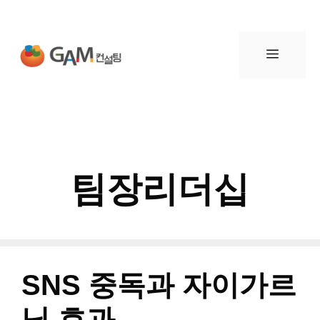
컨
텐
메
츠
뉴
로
건
팀장리더십
너
뛰
기
SNS 중독과 자이가르
닉 효과