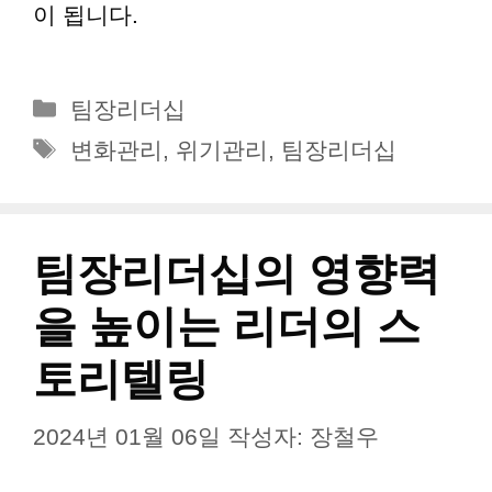
이 됩니다.
카
팀장리더십
테
태
변화관리
,
위기관리
,
팀장리더십
고
그
리
팀장리더십의 영향력
을 높이는 리더의 스
토리텔링
2024년 01월 06일
작성자:
장철우