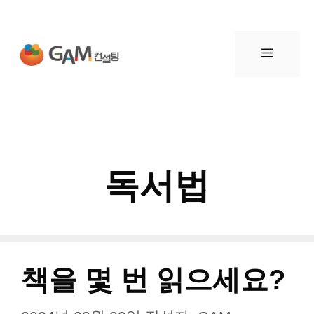
컨
텐
메
츠
뉴
로
건
독서법
너
뛰
기
책을 몇 번 읽으세요?