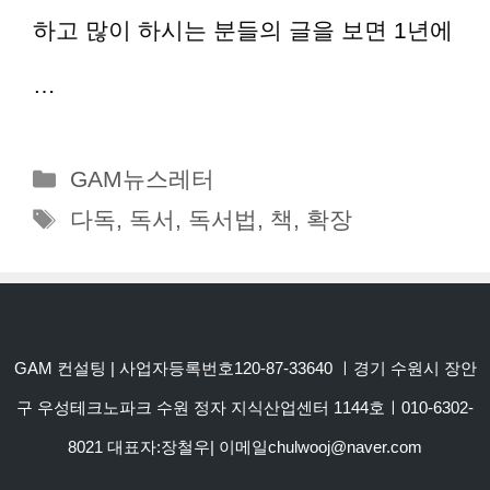
하고 많이 하시는 분들의 글을 보면 1년에
…
더 읽기
카
GAM뉴스레터
테
태
다독
,
독서
,
독서법
,
책
,
확장
고
그
리
GAM 컨설팅 | 사업자등록번호120-87-33640 ㅣ경기 수원시 장안
구 우성테크노파크 수원 정자 지식산업센터 1144호ㅣ010-6302-
8021 대표자:장철우| 이메일chulwooj@naver.com