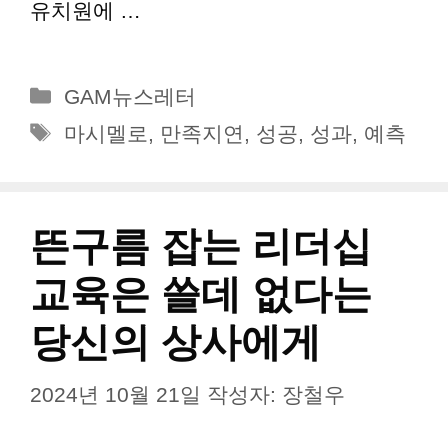
유치원에 …
더 읽기
카
GAM뉴스레터
테
태
마시멜로
,
만족지연
,
성공
,
성과
,
예측
고
그
리
뜬구름 잡는 리더십
교육은 쓸데 없다는
당신의 상사에게
2024년 10월 21일
작성자:
장철우