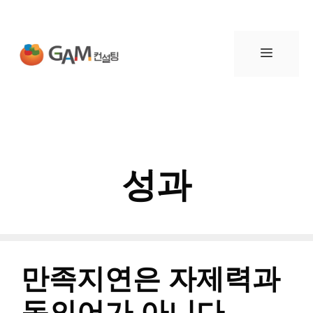
컨
텐
메
츠
뉴
로
건
성과
너
뛰
기
만족지연은 자제력과
동의어가 아니다