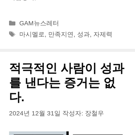
카
GAM뉴스레터
테
태
마시멜로
,
만족지연
,
성과
,
자제력
고
그
리
적극적인 사람이 성과
를 낸다는 증거는 없
다.
2024년 12월 31일
작성자:
장철우