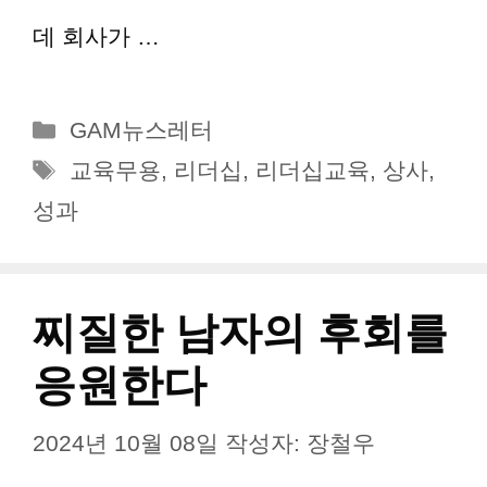
데 회사가 …
더 읽기
카
GAM뉴스레터
테
태
교육무용
,
리더십
,
리더십교육
,
상사
,
고
그
성과
리
찌질한 남자의 후회를
응원한다
2024년 10월 08일
작성자:
장철우