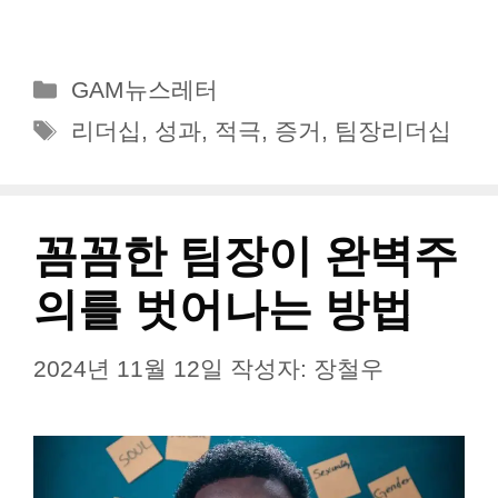
카
GAM뉴스레터
테
태
리더십
,
성과
,
적극
,
증거
,
팀장리더십
고
그
리
꼼꼼한 팀장이 완벽주
의를 벗어나는 방법
2024년 11월 12일
작성자:
장철우