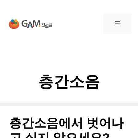
컨
텐
메
츠
뉴
로
건
층간소음
너
뛰
기
층간소음에서 벗어나
고 싶지 않으세요?