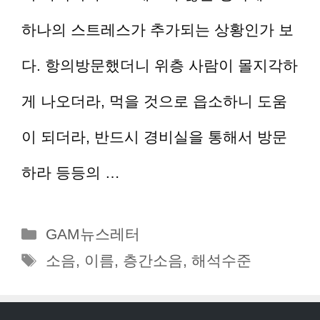
하나의 스트레스가 추가되는 상황인가 보
다. 항의방문했더니 위층 사람이 몰지각하
게 나오더라, 먹을 것으로 읍소하니 도움
이 되더라, 반드시 경비실을 통해서 방문
하라 등등의 …
더 읽기
카
GAM뉴스레터
테
태
소음
,
이름
,
층간소음
,
해석수준
고
그
리