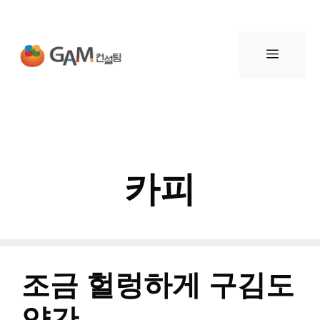
컨
텐
메
츠
뉴
로
건
카피
너
뛰
기
조금 헐렁하게 구김도
약간