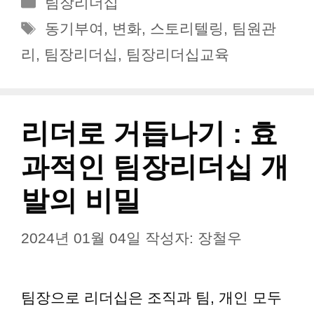
팀장리더십
테
태
동기부여
,
변화
,
스토리텔링
,
팀원관
고
그
리
,
팀장리더십
,
팀장리더십교육
리
리더로 거듭나기 : 효
과적인 팀장리더십 개
발의 비밀
2024년 01월 04일
작성자:
장철우
팀장으로 리더십은 조직과 팀, 개인 모두