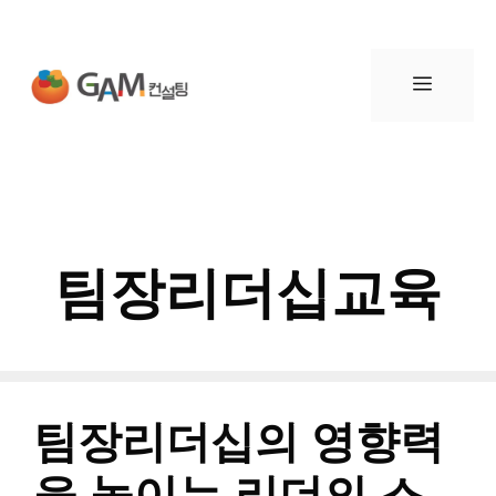
컨
텐
메
츠
뉴
로
건
팀장리더십교육
너
뛰
기
팀장리더십의 영향력
을 높이는 리더의 스