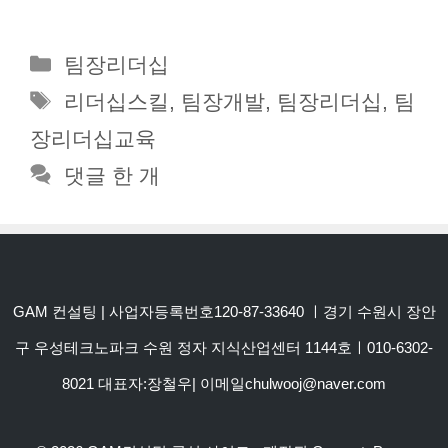
카
팀장리더십
테
태
리더십스킬
,
팀장개발
,
팀장리더십
,
팀
고
그
장리더십교육
리
댓글 한 개
GAM 컨설팅 | 사업자등록번호120-87-33640 ㅣ경기 수원시 장안
구 우성테크노파크 수원 정자 지식산업센터 1144호ㅣ010-6302-
8021 대표자:장철우| 이메일chulwooj@naver.com